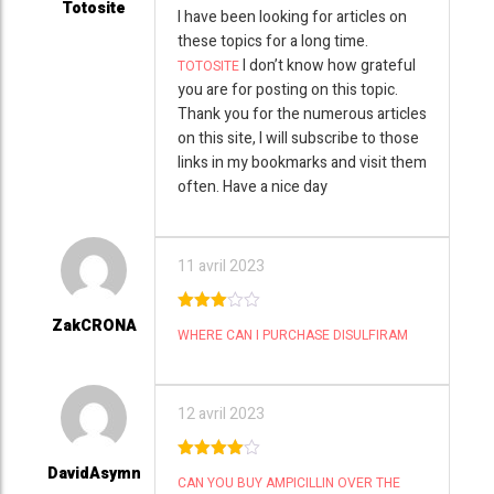
Totosite
5
out of 5
I have been looking for articles on
these topics for a long time.
I don’t know how grateful
TOTOSITE
you are for posting on this topic.
Thank you for the numerous articles
on this site, I will subscribe to those
links in my bookmarks and visit them
often. Have a nice day
11 avril 2023
ZakCRONA
3
out
WHERE CAN I PURCHASE DISULFIRAM
of 5
12 avril 2023
DavidAsymn
4
out of
CAN YOU BUY AMPICILLIN OVER THE
5