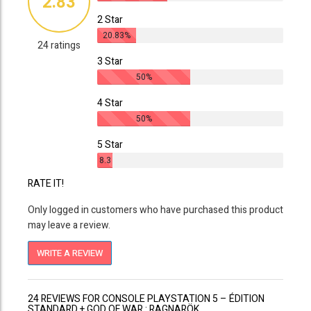
2.83
2 Star
20.83%
24 ratings
3 Star
50%
4 Star
50%
5 Star
8.3
3%
RATE IT!
Only logged in customers who have purchased this product
may leave a review.
WRITE A REVIEW
24 REVIEWS FOR CONSOLE PLAYSTATION 5 – ÉDITION
STANDARD + GOD OF WAR : RAGNARÖK