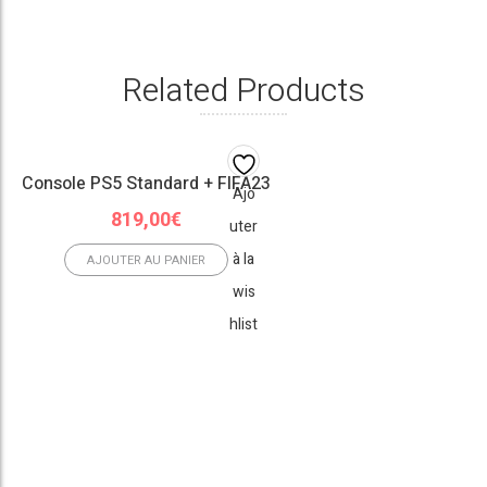
Related Products
Console PS5 Standard + FIFA23
Ajo
819,00
€
uter
à la
AJOUTER AU PANIER
wis
hlist