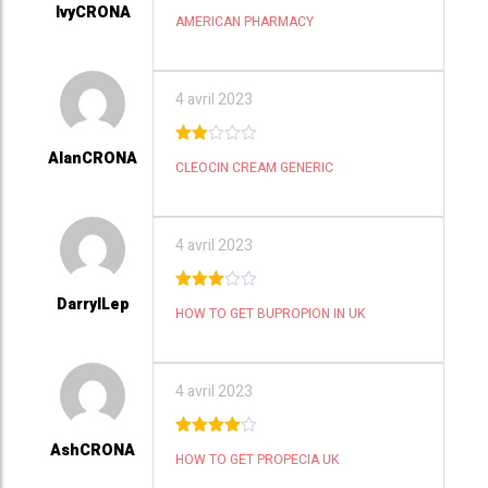
IvyCRONA
3
out
AMERICAN PHARMACY
of 5
4 avril 2023
AlanCRONA
2
CLEOCIN CREAM GENERIC
out
of 5
4 avril 2023
DarrylLep
3
out
HOW TO GET BUPROPION IN UK
of 5
4 avril 2023
AshCRONA
4
out of
HOW TO GET PROPECIA UK
5