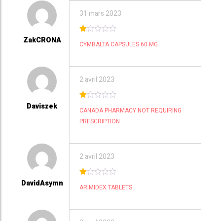
31 mars 2023
ZakCRONA
1
CYMBALTA CAPSULES 60 MG
ou
t
of
5
2 avril 2023
Daviszek
1
CANADA PHARMACY NOT REQUIRING
ou
t
PRESCRIPTION
of
5
2 avril 2023
DavidAsymn
1
ARIMIDEX TABLETS
ou
t
of
5