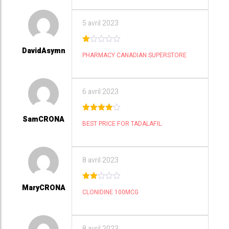
5 avril 2023
DavidAsymn
1
PHARMACY CANADIAN SUPERSTORE
ou
t
of
5
6 avril 2023
SamCRONA
4
out of
BEST PRICE FOR TADALAFIL
5
8 avril 2023
MaryCRONA
2
CLONIDINE 100MCG
out
of 5
8 avril 2023