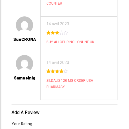
COUNTER
14 avril 2023
SueCRONA
3
out
BUY ALLOPURINOL ONLINE UK
of 5
14 avril 2023
Samuelnig
4
out of
SILDALIS 120 MG ORDER USA
5
PHARMACY
Add A Review
Your Rating