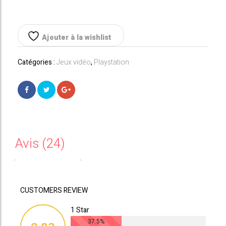
PlayStation
était :
est :
5
-
819,00€.
699,00€.
Édition
Ajouter à la wishlist
Standard
+
Catégories :
Jeux vidéo
,
Playstation
God
of
War
:
Ragnarök
Avis (24)
CUSTOMERS REVIEW
1 Star
37.5%