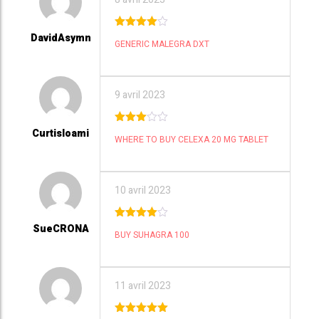
DavidAsymn
4
out of
GENERIC MALEGRA DXT
5
9 avril 2023
Curtisloami
3
out
WHERE TO BUY CELEXA 20 MG TABLET
of 5
10 avril 2023
SueCRONA
4
out of
BUY SUHAGRA 100
5
11 avril 2023