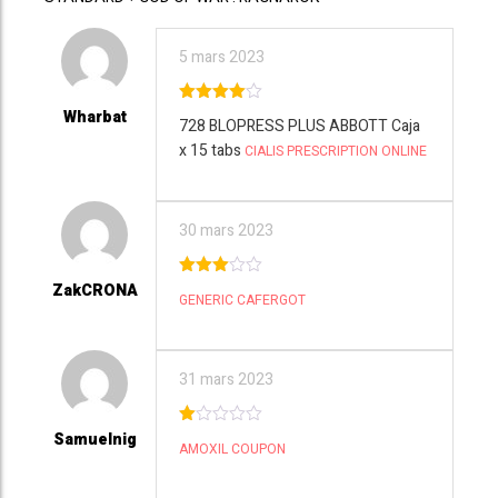
5 mars 2023
Wharbat
4
out of
728 BLOPRESS PLUS ABBOTT Caja
5
x 15 tabs
CIALIS PRESCRIPTION ONLINE
30 mars 2023
ZakCRONA
3
out
GENERIC CAFERGOT
of 5
31 mars 2023
Samuelnig
1
AMOXIL COUPON
ou
t
of
5