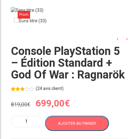
Prom
o !
Console PlayStation 5
– Édition Standard +
God Of War : Ragnarök
(
24
avis client)
Noté
24
Le
Le
699,00
€
2.83
819,00
€
sur 5
basé
sur
prix
prix
notatio
quantité
ns
AJOUTER AU PANIER
de
client
initial
actuel
Console