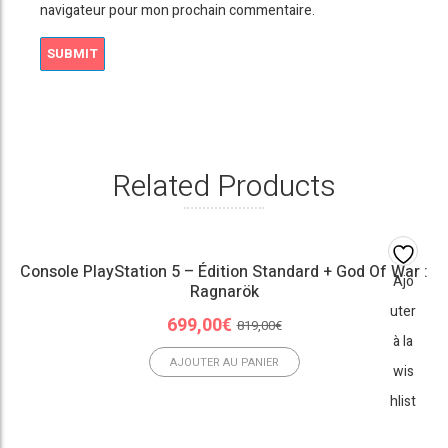
navigateur pour mon prochain commentaire.
Related Products
Console PlayStation 5 – Édition Standard + God Of War :
Ajo
Ragnarök
uter
Le
Le
699,00
€
819,00
€
à la
prix
prix
initial
actuel
AJOUTER AU PANIER
wis
était :
est :
hlist
819,00€.
699,00€.