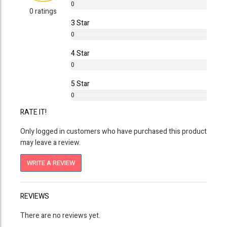
0
0 ratings
%
3 Star
0
%
4 Star
0
%
5 Star
0
%
RATE IT!
Only logged in customers who have purchased this product
may leave a review.
WRITE A REVIEW
REVIEWS
There are no reviews yet.