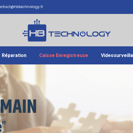
ntact@hbtechnology.fr
Réparation
Caisse Enregistreuse
Videosurveill
 MAIN
e"