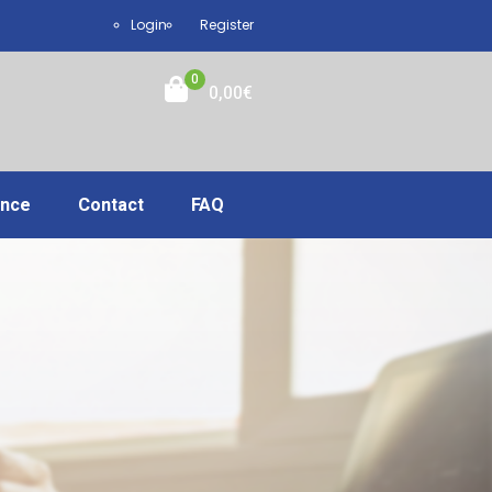
Login
Register
0
0,00
€
ance
Contact
FAQ