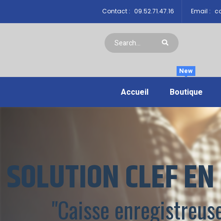
Contact :
09.52.71.47.16
Email :
co
New
Accueil
Boutique
SOLUTION CLEF EN
"Caisse enregistreus