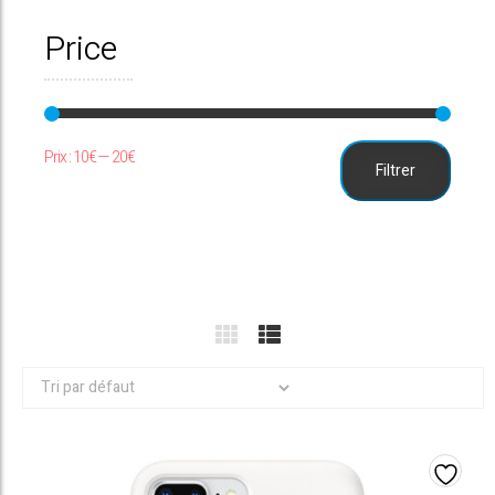
Price
Prix
Prix
Prix :
10€
—
20€
Filtrer
min
max