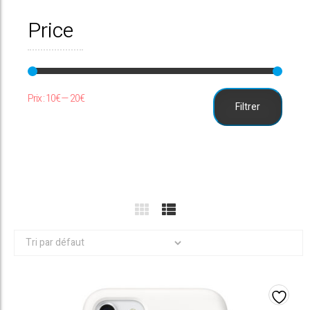
Price
Prix
Prix
Prix :
10€
—
20€
Filtrer
min
max