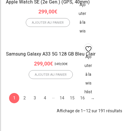
Apple Watch SE (2e Gen.) (GPS, 40mm)
Ajo
299,00
€
uter
à la
AJOUTER AU PANIER
wis
hlist
Samsung Galaxy A33 5G 128 GB Bleu Clair
Ajo
Le
Le
299,00
€
349,00
€
uter
prix
prix
à la
initial
actuel
AJOUTER AU PANIER
était :
est :
wis
349,00€.
299,00€.
hlist
…
1
2
3
4
14
15
16
→
Affichage de 1–12 sur 191 résultats