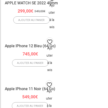
APPLE WATCH SE 2022 40mm
Ajo
Le
Le
299,00
€
349,00
€
uter
prix
prix
à la
initial
actuel
AJOUTER AU PANIER
était :
est :
wis
349,00€.
299,00€.
hlist
Apple IPhone 12 Bleu (64 Go)
Ajo
745,00
€
uter
à la
AJOUTER AU PANIER
wis
hlist
Apple IPhone 11 Noir (64 Go)
Ajo
549,00
€
uter
à la
AJOUTER AU PANIER