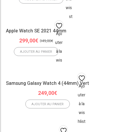
wis
hlist
Apple Watch SE 2021 44mm
Ajo
Le
Le
299,00
€
349,00
€
uter
prix
prix
à la
initial
actuel
AJOUTER AU PANIER
était :
est :
wis
349,00€.
299,00€.
hlist
Samsung Galaxy Watch 4 (44mm) Vert
Ajo
249,00
€
uter
à la
AJOUTER AU PANIER
wis
hlist