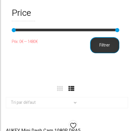
Price
Prix
Prix
Prix :
0€
—
1480€
Filtrer
min
max
AUKEY Mini Dash Cam 1080P DRA5