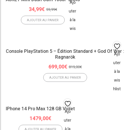
Ajo
Le
Le
34,99
€
59,99
€
uter
prix
prix
à la
initial
actuel
AJOUTER AU PANIER
était :
est :
wis
59,99€.
34,99€.
hlist
Console PlayStation 5 – Édition Standard + God Of War :
Ajo
Ragnarök
uter
Le
Le
699,00
€
819,00
€
à la
prix
prix
initial
actuel
AJOUTER AU PANIER
wis
était :
est :
hlist
819,00€.
699,00€.
IPhone 14 Pro Max 128 GB Violet
Ajo
1479,00
€
uter
à la
AJOUTER AU PANIER