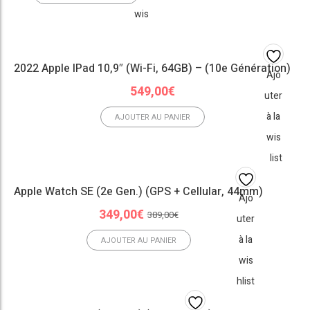
wis
hlist
2022 Apple IPad 10,9″ (Wi-Fi, 64GB) – (10e Génération)
Ajo
549,00
€
uter
à la
AJOUTER AU PANIER
wis
hlist
Apple Watch SE (2e Gen.) (GPS + Cellular, 44mm)
Ajo
Le
Le
349,00
€
389,00
€
uter
prix
prix
à la
initial
actuel
AJOUTER AU PANIER
était :
est :
wis
389,00€.
349,00€.
hlist