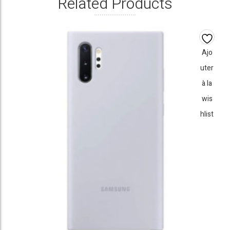
Related Products
Ajo
uter
à la
wis
hlist