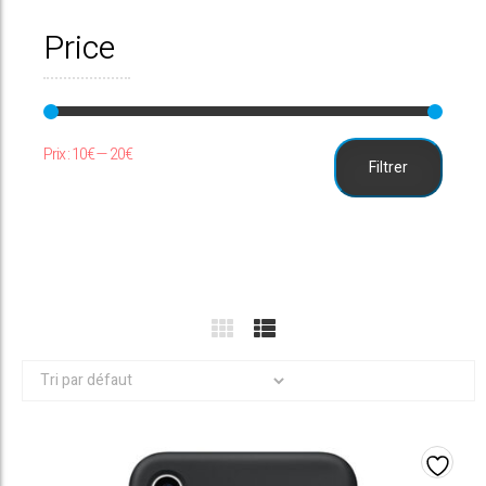
Price
Prix
Prix
Prix :
10€
—
20€
Filtrer
min
max