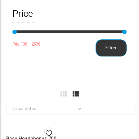
Price
Prix
Prix
Prix :
10€
—
250€
Filtrer
min
max
Bose Headphones 700