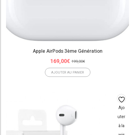
Apple AirPods 3ème Génération
Le
Le
169,00
€
199,00
€
prix
prix
initial
actuel
AJOUTER AU PANIER
était :
est :
199,00€.
169,00€.
Ajo
uter
à la
wis