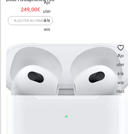
Ajo
249,00
€
uter
à la
AJOUTER AU PANIER
wis
hlist
Ajo
uter
à la
wis
hlist