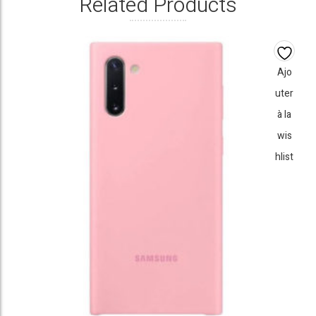
Related Products
Ajo
uter
à la
wis
hlist