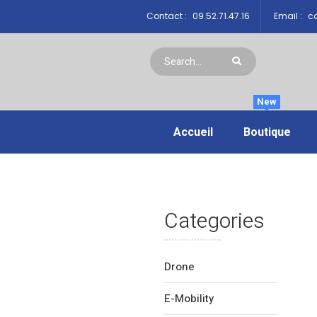
Contact :
09.52.71.47.16
Email :
co
New
Accueil
Boutique
Categories
Drone
E-Mobility