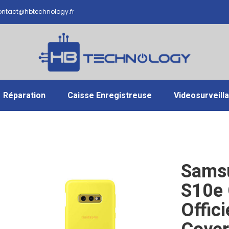
ntact@hbtechnology.fr
Réparation
Caisse Enregistreuse
Videosurveill
Sams
S10e
Offici