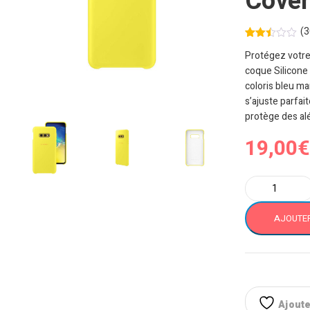
Cove
(
3
Noté
308
Protégez votre
2.43
sur
coque Silicone
5
coloris bleu ma
basé
sur
s’ajuste parfai
notati
ons
protège des al
client
19,00
€
quantité
de
Samsung
AJOUTER
Galaxy
S10e
Coque
Officielle
Silicone
Cover
Ajouter