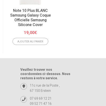
Note 10 Plus BLANC
Galaxy S10 Silicone Cov
Samsung Galaxy Coque
– JAUNE Coque Officiell
Officielle Samsung
Samsung
Silicone Cover
19,00
€
19,00
€
AJOUTER AU PANIER
AJOUTER AU PANIER
Veuillez trouver nos
coordonnées ci-dessous. Nous
restons à votre service.
11c rue de la Poste ,
67 150 Erstein
07 69 69 12 21
09 52 71 47 16