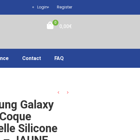
Login
Register
0
0,00
€
ance
Contact
FAQ
ung Galaxy
 Coque
elle Silicone