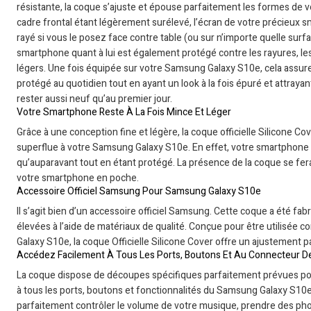
résistante, la coque s’ajuste et épouse parfaitement les formes de
cadre frontal étant légèrement surélevé, l’écran de votre précieux 
rayé si vous le posez face contre table (ou sur n’importe quelle surf
smartphone quant à lui est également protégé contre les rayures, les
légers. Une fois équipée sur votre Samsung Galaxy S10e, cela assur
protégé au quotidien tout en ayant un look à la fois épuré et attraya
rester aussi neuf qu’au premier jour.
Votre Smartphone Reste À La Fois Mince Et Léger
Grâce à une conception fine et légère, la coque officielle Silicone C
superflue à votre Samsung Galaxy S10e. En effet, votre smartphone 
qu’auparavant tout en étant protégé. La présence de la coque se fe
votre smartphone en poche.
Accessoire Officiel Samsung Pour Samsung Galaxy S10e
Il s’agit bien d’un accessoire officiel Samsung. Cette coque a été f
élevées à l’aide de matériaux de qualité. Conçue pour être utilisée
Galaxy S10e, la coque Officielle Silicone Cover offre un ajustement p
Accédez Facilement À Tous Les Ports, Boutons Et Au Connecteur D
La coque dispose de découpes spécifiques parfaitement prévues pour
à tous les ports, boutons et fonctionnalités du Samsung Galaxy S10e
parfaitement contrôler le volume de votre musique, prendre des pho