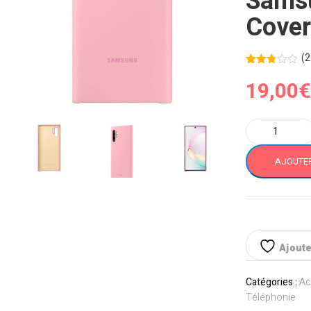
Samsu
Cover
(
2
Noté
27
19,00
€
2.81
sur 5
basé
sur
notatio
quantité
ns
de
client
Note
AJOUTER
10
Plus
ROSE
Samsung
Galaxy
Coque
Ajouter
Officielle
Samsung
Catégories :
Ac
Silicone
Téléphonie
Cover