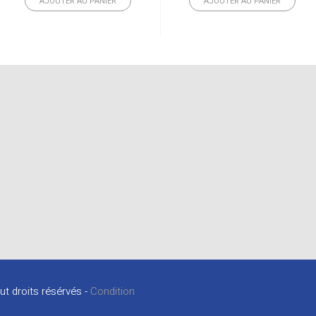
AJOUTER AU PANIER
AJOUTER AU PANIER
ut droits résérvés -
Condition