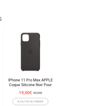
s
IPhone 11 Pro Max APPLE
Note 10 Plus NOIR
Coque Silicone Noir Pour
Samsung Galaxy Coque
Officielle Samsung
Le
Le
19,00
€
45,00
€
Silicone Cover
prix
prix
19,00
€
initial
actuel
AJOUTER AU PANIER