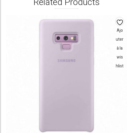
Related Products
Ajo
uter
à la
wis
hlist