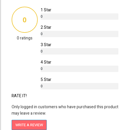
1 Star
0
0
%
2 Star
0
0 ratings
%
3 Star
0
%
4 Star
0
%
5 Star
0
%
RATE IT!
Only logged in customers who have purchased this product
may leave a review.
WRITE A REVIEW