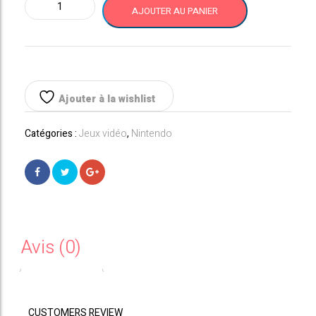
quantité
AJOUTER AU PANIER
de
NINTENDO
SWITCH
(modèle
OLED)
avec
Ajouter à la wishlist
station
d'accueil
Catégories :
Jeux vidéo
,
Nintendo
et
manettes
Joy-
con
Blanches
Avis (0)
CUSTOMERS REVIEW