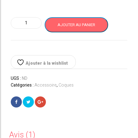
clien
t
quantité
AJOUTER AU PANIER
de
HUAWEI
P20
Pro
Coque
en
Ajouter à la wishlist
silicone
UGS :
ND
Catégories :
Accessoire
,
Coques
Avis (1)