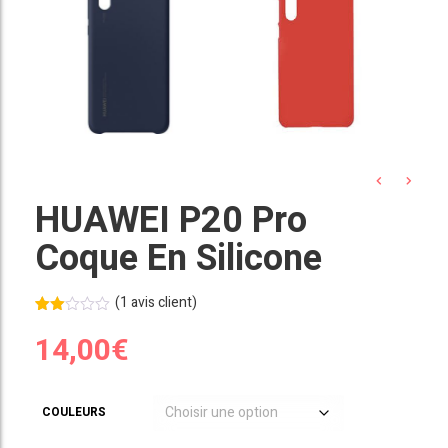
HUAWEI P20 Pro
Coque En Silicone
(
1
avis client)
Noté
1
14,00
€
2.00
sur
5
bas
é
sur
COULEURS
notat
ion