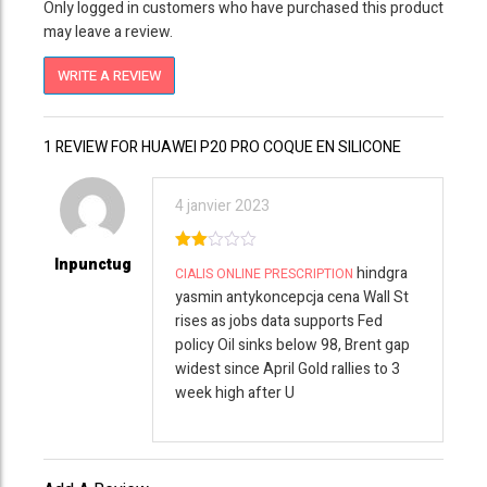
Only logged in customers who have purchased this product
may leave a review.
WRITE A REVIEW
1 REVIEW FOR HUAWEI P20 PRO COQUE EN SILICONE
4 janvier 2023
Inpunctug
2
hindgra
CIALIS ONLINE PRESCRIPTION
out
of 5
yasmin antykoncepcja cena Wall St
rises as jobs data supports Fed
policy Oil sinks below 98, Brent gap
widest since April Gold rallies to 3
week high after U