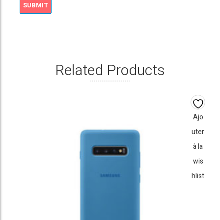
Related Products
Ajo
uter
à la
wis
hlist