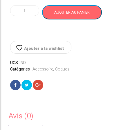
quantité
AJOUTER AU PANIER
de
Huawei
P20
Coque
en
silicone
Ajouter à la wishlist
UGS :
ND
Catégories :
Accessoire
,
Coques
Avis (0)