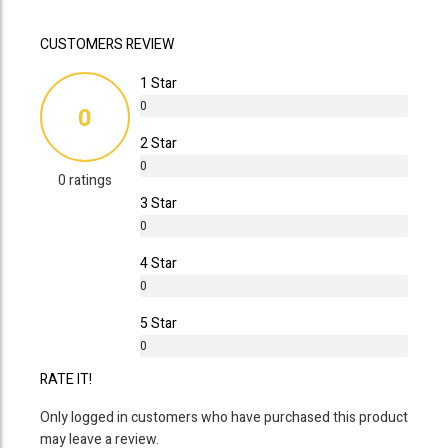
CUSTOMERS REVIEW
1 Star
0
0
%
2 Star
0
0 ratings
%
3 Star
0
%
4 Star
0
%
5 Star
0
%
RATE IT!
Only logged in customers who have purchased this product
may leave a review.