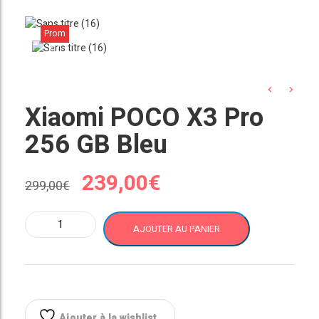
Prom
o !
Xiaomi POCO X3 Pro
256 GB Bleu
Le
Le
239,00
€
299,00
€
prix
prix
quantité
AJOUTER AU PANIER
de
initial
actuel
Xiaomi
POCO
était :
est :
X3
Pro
256
Ajouter à la wishlist