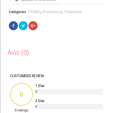
299,00€.
239,00€.
GB
Bleu
Catégories :
PROMO
,
Smartphone
,
Téléphonie
Avis (0)
CUSTOMERS REVIEW
1 Star
0
0
%
2 Star
0
0 ratings
%