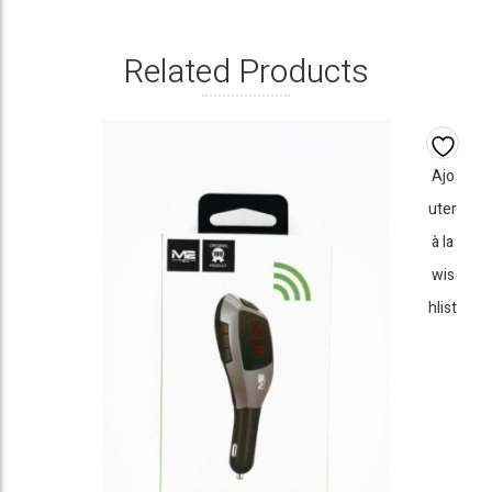
Related Products
Ajo
uter
à la
wis
hlist