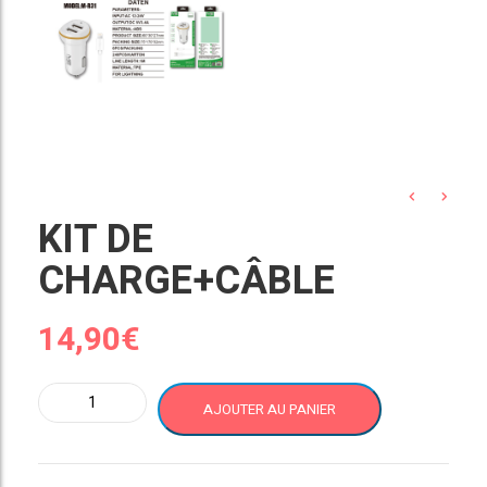
KIT DE
CHARGE+CÂBLE
14,90
€
quantité
AJOUTER AU PANIER
de
KIT
DE