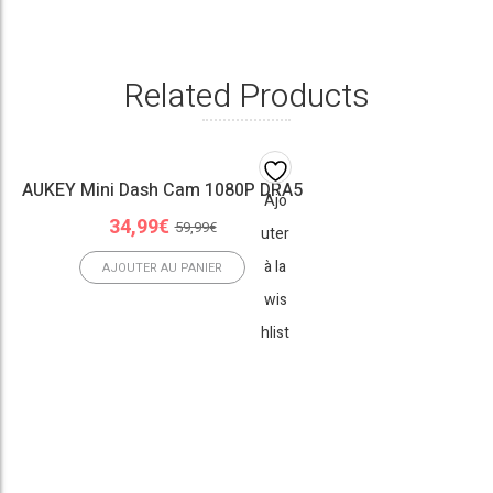
Related Products
AUKEY Mini Dash Cam 1080P DRA5
Ajo
Le
Le
34,99
€
59,99
€
uter
prix
prix
à la
initial
actuel
AJOUTER AU PANIER
était :
est :
wis
59,99€.
34,99€.
hlist