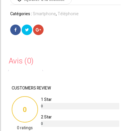
128
GB
Catégories :
Smartphone
,
Téléphonie
Olive
Avis (0)
CUSTOMERS REVIEW
1 Star
0
0
%
2 Star
0
0 ratings
%