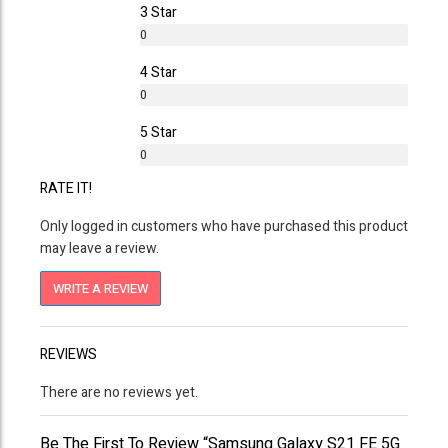
3 Star
0
%
4 Star
0
%
5 Star
0
%
RATE IT!
Only logged in customers who have purchased this product
may leave a review.
WRITE A REVIEW
REVIEWS
There are no reviews yet.
Be The First To Review “Samsung Galaxy S21 FE 5G