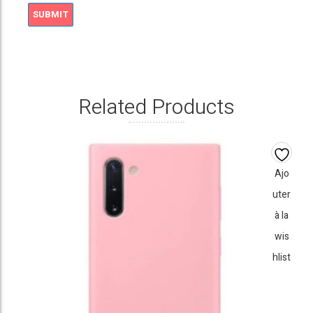
Related Products
Ajo
uter
à la
wis
hlist