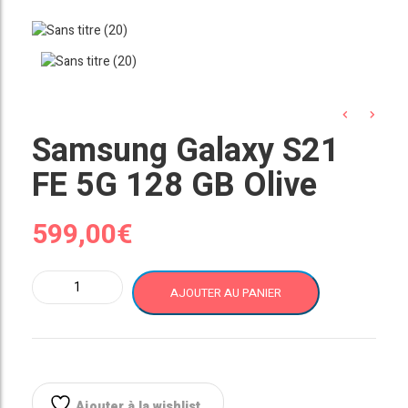
Samsung Galaxy S21
FE 5G 128 GB Olive
599,00
€
quantité
AJOUTER AU PANIER
de
Samsung
Galaxy
S21
FE
5G
Ajouter à la wishlist