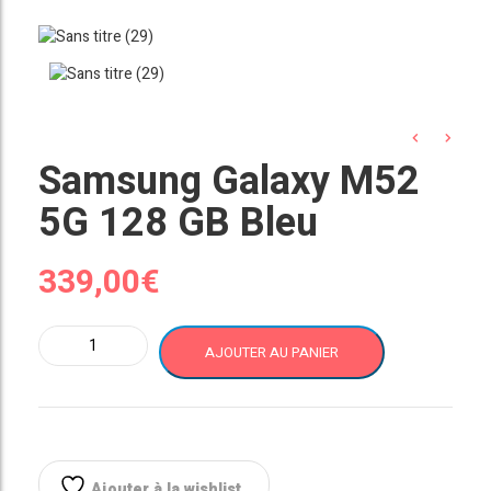
Samsung Galaxy M52
5G 128 GB Bleu
339,00
€
quantité
AJOUTER AU PANIER
de
Samsung
Galaxy
M52
5G
128
Ajouter à la wishlist