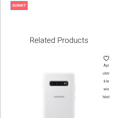
Related Products
Ajo
uter
à la
wis
hlist