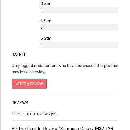
3 Star
0
%
4 Star
0
%
5 Star
0
%
RATE IT!
Only logged in customers who have purchased this product
may leave a review.
WRITE A REVIEW
REVIEWS
There are no reviews yet.
Be The First To Review “Samsung Galaxy M32 128