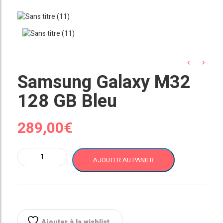
Samsung Galaxy M32
128 GB Bleu
289,00
€
quantité
AJOUTER AU PANIER
de
Samsung
Galaxy
M32
128
GB
Ajouter à la wishlist