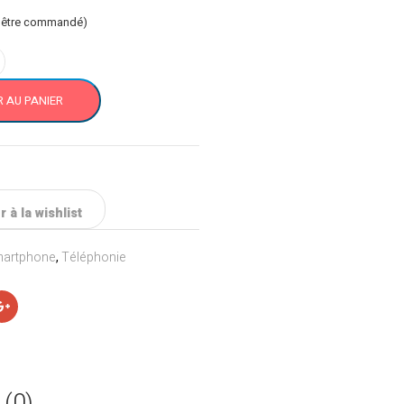
t être commandé)
 AU PANIER
 à la wishlist
artphone
,
Téléphonie
 (0)