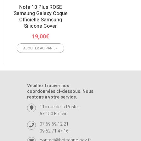
Note 10 Plus ROSE
Samsung Galaxy Coque
11 Pro Max Blanc Coqu
Officielle Samsung
En Silicone IPhone
Silicone Cover
Le
Le
19,00
€
45,00
€
19,00
€
prix
prix
initial
actuel
AJOUTER AU PANIER
AJOUTER AU PANIER
était :
est :
45,00€.
19,00€.
Veuillez trouver nos
coordonnées ci-dessous. Nous
restons à votre service.
11c rue de la Poste ,
67 150 Erstein
07 69 69 12 21
09 52 71 47 16
contact@hbtechnology.fr