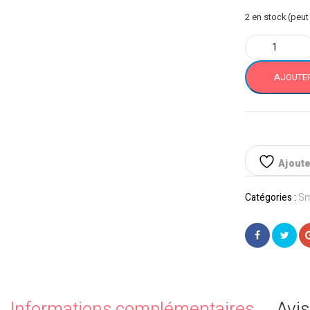
2 en stock (peu
quantité
de
Samsung
AJOUTER
Galaxy
M13
64
GB
Vert
Ajouter
Catégories :
Sm
Informations complémentaires
Avis