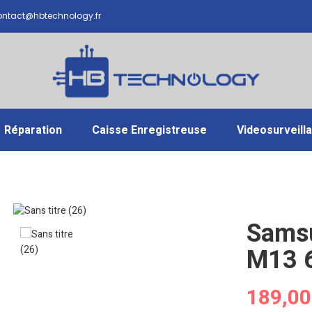
ntact@hbtechnology.fr
Réparation
Caisse Enregistreuse
Videosurveill
Sams
M13 6
189,00