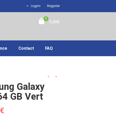
Login
Register
0
0,00
€
ance
Contact
FAQ
ung Galaxy
4 GB Vert
€