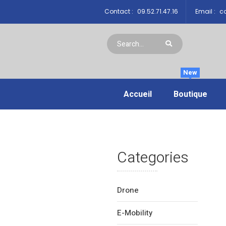
Contact :
09.52.71.47.16
Email :
co
New
Accueil
Boutique
Categories
Drone
E-Mobility