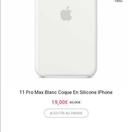
hlist
11 Pro Max Blanc Coque En Silicone IPhone
Le
Le
19,00
€
45,00
€
prix
prix
initial
actuel
AJOUTER AU PANIER
était :
est :
45,00€.
19,00€.