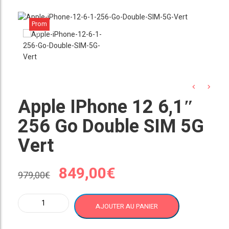
Prom
o !
Apple IPhone 12 6,1″
256 Go Double SIM 5G
Vert
Le
Le
849,00
€
979,00
€
prix
prix
quantité
AJOUTER AU PANIER
de
initial
actuel
Apple