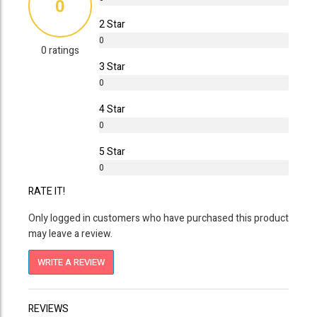
0
%
2 Star
0
0 ratings
%
3 Star
0
%
4 Star
0
%
5 Star
0
%
RATE IT!
Only logged in customers who have purchased this product
may leave a review.
WRITE A REVIEW
REVIEWS