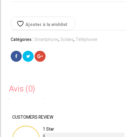
iPhone
était :
est :
12
6,1"
979,00€.
849,00€.
256
Ajouter à la wishlist
Go
Double
Catégories :
Smartphone
,
Soldes
,
Téléphonie
SIM
5G
Vert
Avis (0)
CUSTOMERS REVIEW
1 Star
0