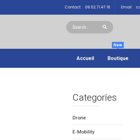
Contact :
09.52.71.47.16
Email :
co
New
Accueil
Boutique
Categories
Drone
E-Mobility