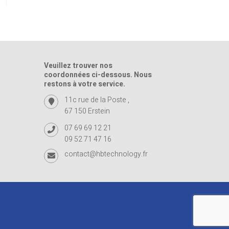
279,00€.
219,00€.
699,00€.
389,00€.
Veuillez trouver nos
coordonnées ci-dessous. Nous
restons à votre service.
11c rue de la Poste ,
67 150 Erstein
07 69 69 12 21
09 52 71 47 16
contact@hbtechnology.fr