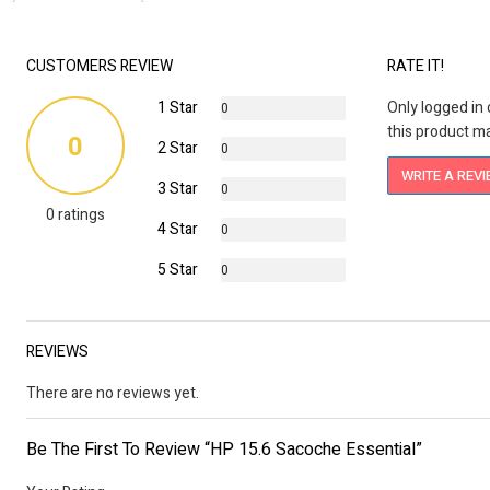
CUSTOMERS REVIEW
RATE IT!
1 Star
Only logged i
0
this product ma
%
0
2 Star
0
%
WRITE A REV
3 Star
0
0 ratings
%
4 Star
0
%
5 Star
0
%
REVIEWS
There are no reviews yet.
Be The First To Review “HP 15.6 Sacoche Essential”