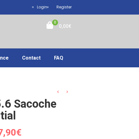
Login
Register
0
0,00
€
ance
Contact
FAQ
.6 Sacoche
tial
e
Le
7,90
€