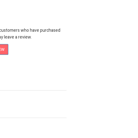
n customers who have purchased
y leave a review.
IEW