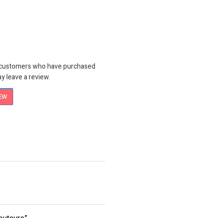
n customers who have purchased
y leave a review.
IEW