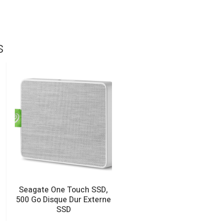
s
Seagate One Touch SSD,
CÂBLE HDMI 3M
500 Go Disque Dur Externe
9,90
€
SSD