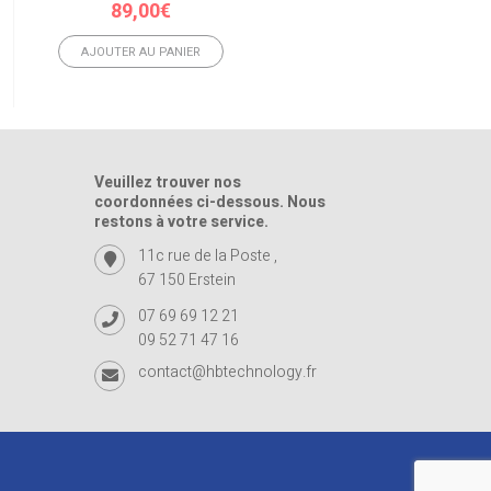
89,00
€
AJOUTER AU PANIER
AJOUTER AU PANIER
Veuillez trouver nos
coordonnées ci-dessous. Nous
restons à votre service.
11c rue de la Poste ,
67 150 Erstein
07 69 69 12 21
09 52 71 47 16
contact@hbtechnology.fr