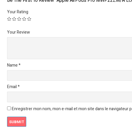
Be The First To Review “Apple AirPods Pro MWP22ZM/A Ec
Your Rating
Your Review
Name
*
Email
*
Enregistrer mon nom, mon e-mail et mon site dans le navigateur