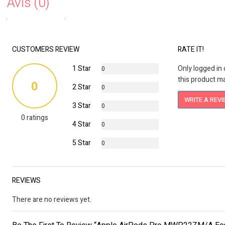
Avis (0)
CUSTOMERS REVIEW
RATE IT!
1 Star
Only logged i
0
this product ma
%
0
2 Star
0
%
WRITE A REV
3 Star
0
0 ratings
%
4 Star
0
%
5 Star
0
%
REVIEWS
There are no reviews yet.