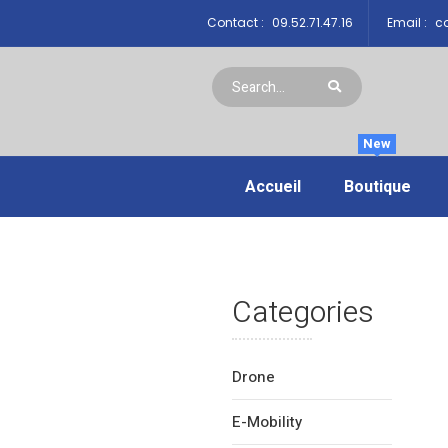
Contact :
09.52.71.47.16
Email :
co
New
Accueil
Boutique
Categories
Drone
E-Mobility