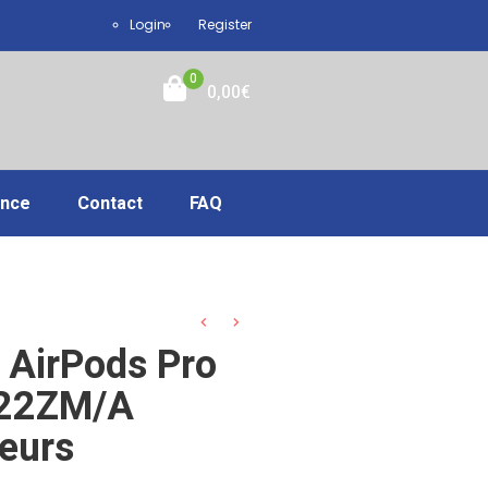
Login
Register
0
0,00
€
ance
Contact
FAQ
 AirPods Pro
22ZM/A
eurs