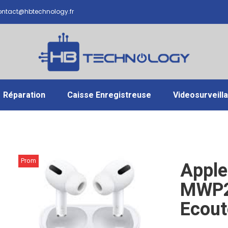
ntact@hbtechnology.fr
Réparation
Caisse Enregistreuse
Videosurveill
Prom
Apple
o !
MWP
Ecout