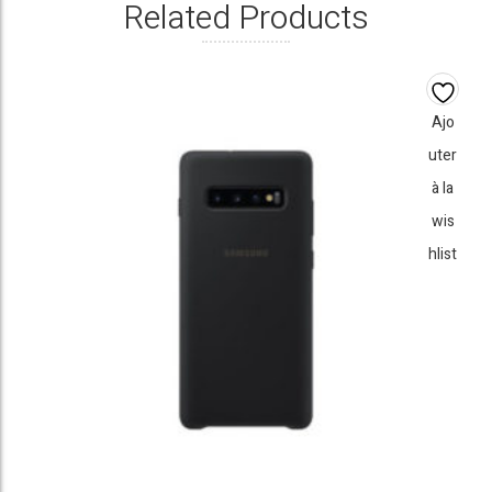
Related Products
Ajo
uter
à la
wis
hlist