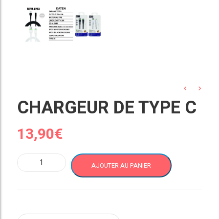
CHARGEUR DE TYPE C
13,90
€
quantité
AJOUTER AU PANIER
de
CHARGEUR
DE
TYPE
C