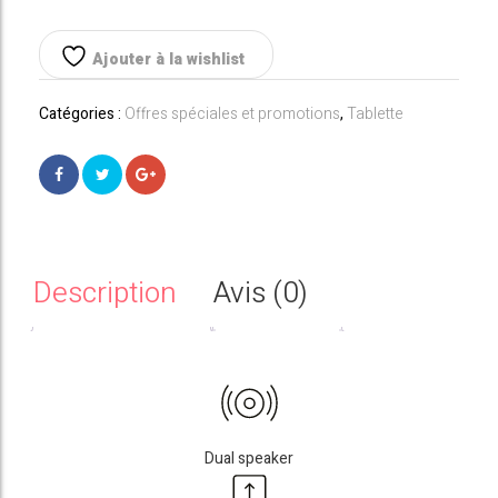
était :
est :
TAB
A
169,00€.
129,00€.
2019
Ajouter à la wishlist
8''
Catégories :
Offres spéciales et promotions
,
Tablette
Description
Avis (0)
Dual speaker