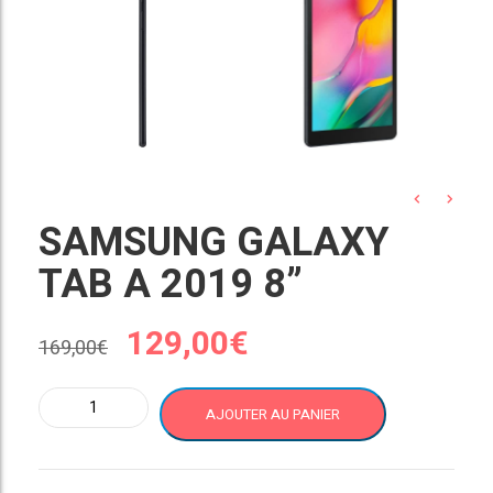
SAMSUNG GALAXY
TAB A 2019 8”
Le
Le
129,00
€
169,00
€
prix
prix
quantité
AJOUTER AU PANIER
de
initial
actuel
SAMSUNG
GALAXY