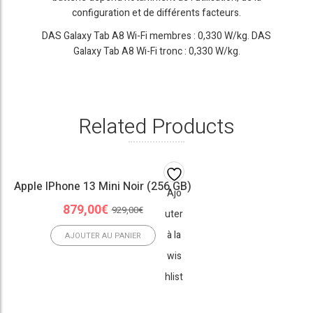
configuration et de différents facteurs.
DAS Galaxy Tab A8 Wi-Fi membres : 0,330 W/kg. DAS
Galaxy Tab A8 Wi-Fi tronc : 0,330 W/kg.
Related Products
Apple IPhone 13 Mini Noir (256 GB)
Ajo
Le
Le
879,00
€
929,00
€
uter
prix
prix
à la
initial
actuel
AJOUTER AU PANIER
était :
est :
wis
929,00€.
879,00€.
hlist