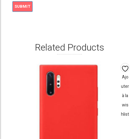
Related Products
Ajo
uter
à la
wis
hlist