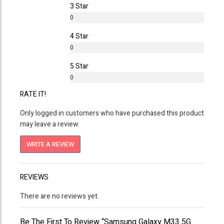
3 Star
0
%
4 Star
0
%
5 Star
0
%
RATE IT!
Only logged in customers who have purchased this product
may leave a review.
WRITE A REVIEW
REVIEWS
There are no reviews yet.
Be The First To Review “Samsung Galaxy M33 5G