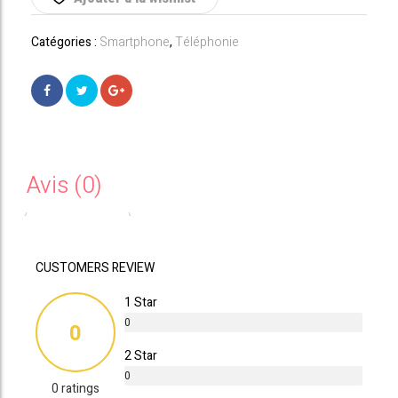
GB
Bleu
Catégories :
Smartphone
,
Téléphonie
Avis (0)
CUSTOMERS REVIEW
1 Star
0
0
%
2 Star
0
0 ratings
%