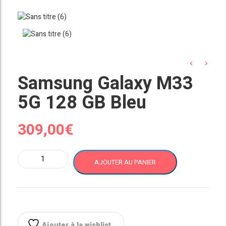
Samsung Galaxy M33
5G 128 GB Bleu
309,00
€
quantité
AJOUTER AU PANIER
de
Samsung
Galaxy
M33
5G
128
Ajouter à la wishlist