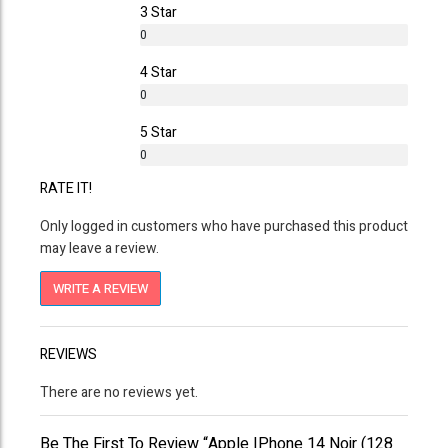
3 Star
0
%
4 Star
0
%
5 Star
0
%
RATE IT!
Only logged in customers who have purchased this product
may leave a review.
WRITE A REVIEW
REVIEWS
There are no reviews yet.
Be The First To Review “Apple IPhone 14 Noir (128