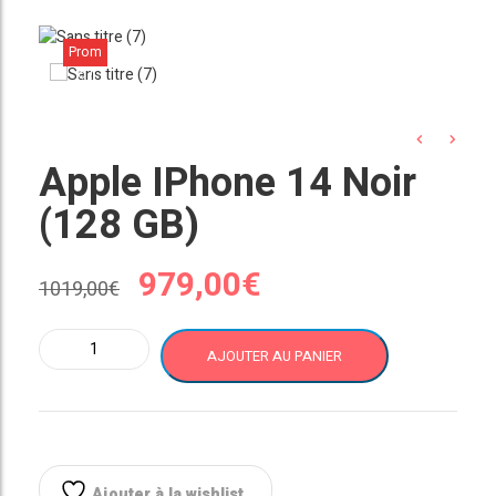
Prom
o !
Apple IPhone 14 Noir
(128 GB)
Le
Le
979,00
€
1019,00
€
prix
prix
quantité
AJOUTER AU PANIER
de
initial
actuel
Apple
iPhone
était :
est :
14
Noir
(128
Ajouter à la wishlist