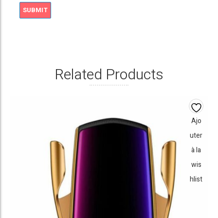
Related Products
Ajo
uter
à la
wis
hlist