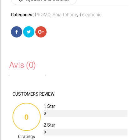
1019,00€.
979,00€.
GB)
Catégories :
PROMO
,
Smartphone
,
Téléphonie
Avis (0)
CUSTOMERS REVIEW
1 Star
0
0
%
2 Star
0
0 ratings
%