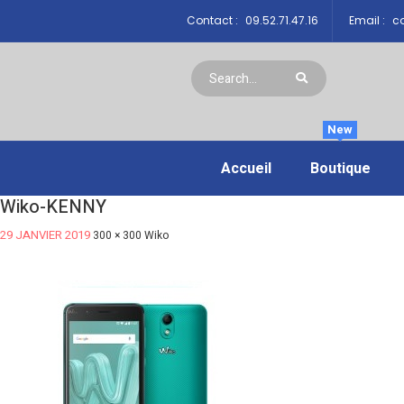
Contact :
09.52.71.47.16
Email :
co
New
Accueil
Boutique
Wiko-KENNY
29 JANVIER 2019
300 × 300
Wiko