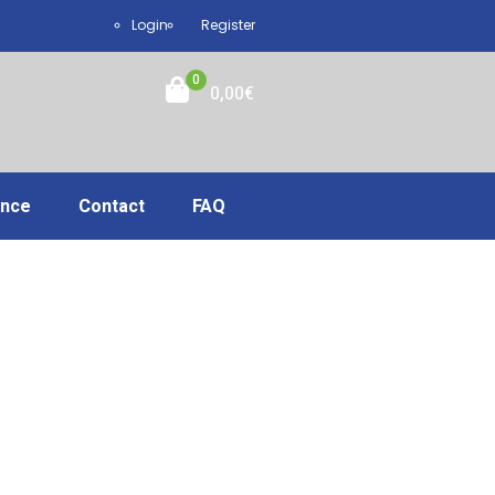
Login
Register
0
0,00
€
ance
Contact
FAQ