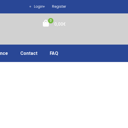
Login
Register
0
0,00
€
ance
Contact
FAQ