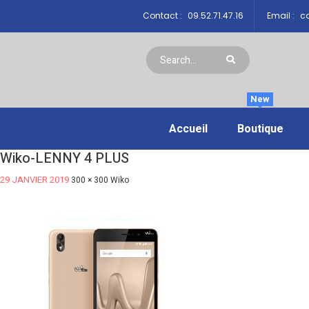
Contact :
09.52.71.47.16
Email :
co
New
Accueil
Boutique
Wiko-LENNY 4 PLUS
29 JANVIER 2019
300 × 300
Wiko