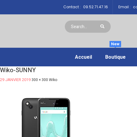
Contact :
09.52.71.47.16
Email :
co
New
Accueil
Boutique
Wiko-SUNNY
29 JANVIER 2019
300 × 300
Wiko