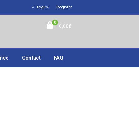
Login
Register
0
0,00
€
ance
Contact
FAQ