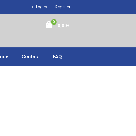
Login
Register
0
0,00
€
ance
Contact
FAQ