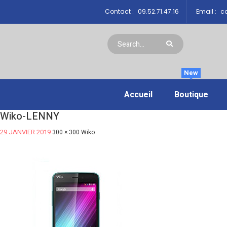
Contact :
09.52.71.47.16
Email :
co
New
Accueil
Boutique
Wiko-LENNY
29 JANVIER 2019
300 × 300
Wiko