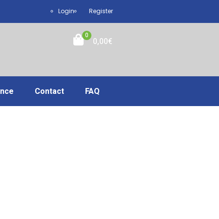
Login
Register
0
0,00
€
ance
Contact
FAQ