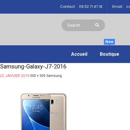
Contact :
09.52.71.47.16
Email :
co
New
Accueil
Boutique
Samsung-Galaxy-J7-2016
22 JANVIER 2019
300 × 300
Samsung