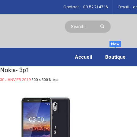
Contact :
09.52.71.47.16
Email :
co
New
Accueil
Boutique
Nokia- 3p1
30 JANVIER 2019
300 × 300
Nokia