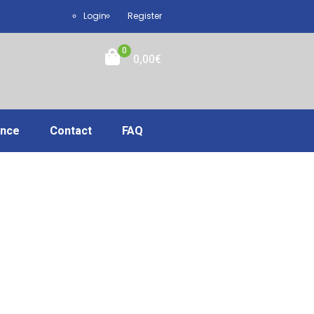
Login
Register
0
0,00
€
ance
Contact
FAQ