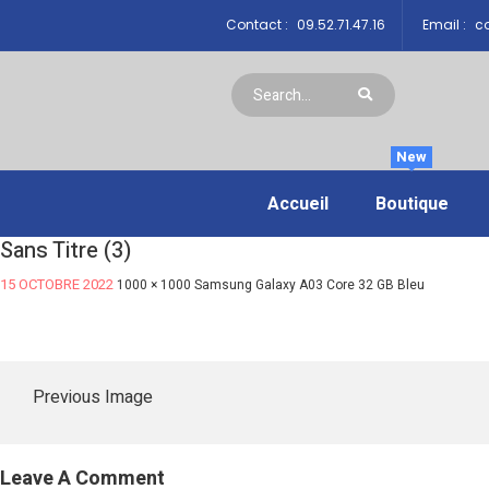
Contact :
09.52.71.47.16
Email :
co
New
Accueil
Boutique
Sans Titre (3)
15 OCTOBRE 2022
1000 × 1000
Samsung Galaxy A03 Core 32 GB Bleu
Previous Image
Leave A Comment