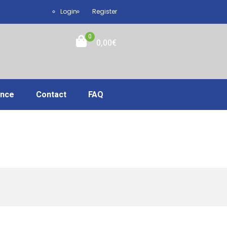
Login
Register
0
0,00
€
ance
Contact
FAQ