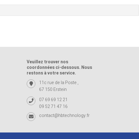
Veuillez trouver nos
coordonnées ci-dessous. Nous
restons à votre service.
11c rue de la Poste ,
67 150 Erstein
07 69 69 12 21
09 52 71 47 16
contact@hbtechnology.fr