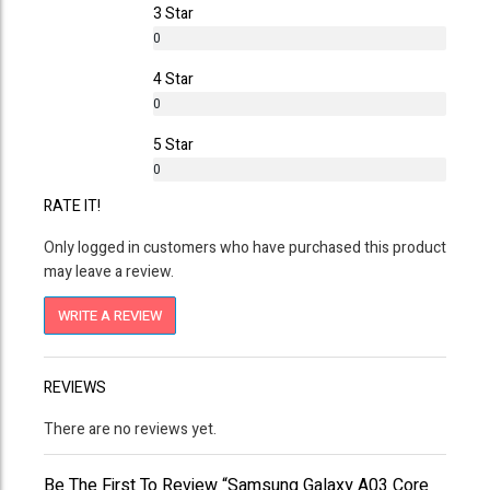
3 Star
0
%
4 Star
0
%
5 Star
0
%
RATE IT!
Only logged in customers who have purchased this product
may leave a review.
WRITE A REVIEW
REVIEWS
There are no reviews yet.
Be The First To Review “Samsung Galaxy A03 Core