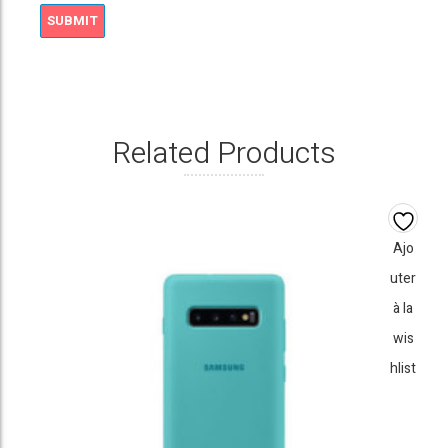
Related Products
Ajo
uter
à la
wis
hlist