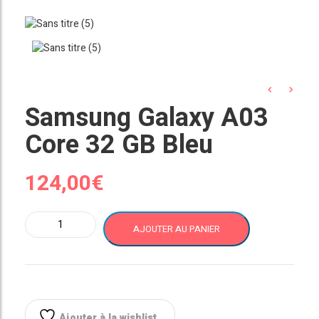
Samsung Galaxy A03
Core 32 GB Bleu
124,00
€
quantité
AJOUTER AU PANIER
de
Samsung
Galaxy
A03
Core
32
Ajouter à la wishlist