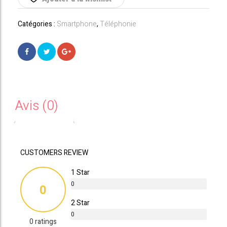
GB
Bleu
Catégories :
Smartphone
,
Téléphonie
Avis (0)
CUSTOMERS REVIEW
1 Star
0
0
%
2 Star
0
0 ratings
%