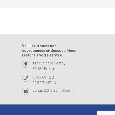
Veuillez trouver nos
coordonnées ci-dessous. Nous
restons à votre service.
11c rue de la Poste ,
67 150 Erstein
07 69 69 12 21
09 52 71 47 16
contact@hbtechnology.fr