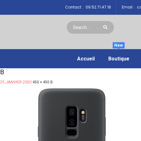
Contact :
09.52.71.47.16
Email :
co
New
Accueil
Boutique
B
25 JANVIER 2020
450 × 450
B