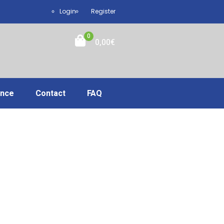
Login
Register
0
0,00
€
ance
Contact
FAQ