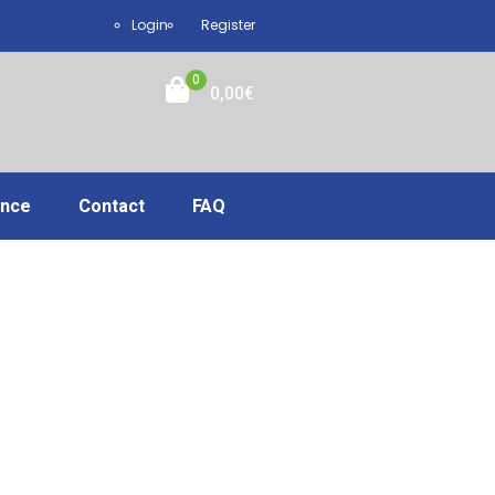
Login
Register
0
0,00
€
ance
Contact
FAQ