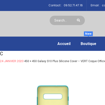
Contact :
09.52.71.47.16
Email :
co
New
Accueil
Boutique
C
24 JANVIER 2020
450 × 450
Galaxy S10 Plus Silicone Cover – VERT Coque Offic