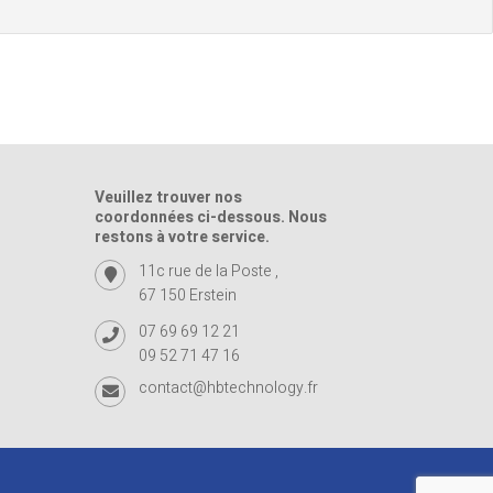
Veuillez trouver nos
coordonnées ci-dessous. Nous
restons à votre service.
11c rue de la Poste ,
67 150 Erstein
07 69 69 12 21
09 52 71 47 16
contact@hbtechnology.fr