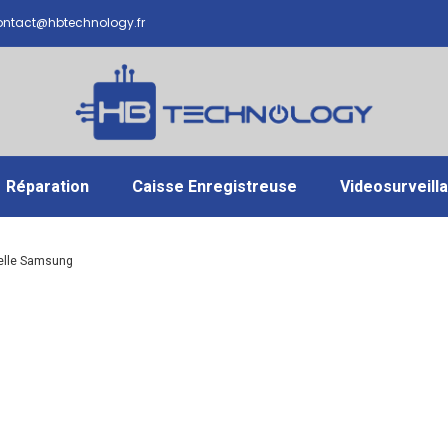
ntact@hbtechnology.fr
Réparation
Caisse Enregistreuse
Videosurveill
ielle Samsung