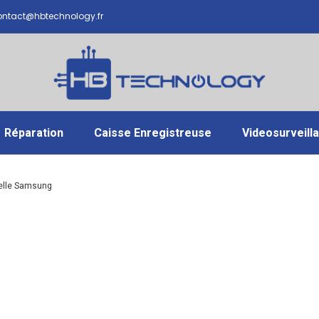
ntact@hbtechnology.fr
Réparation
Caisse Enregistreuse
Videosurveill
ielle Samsung