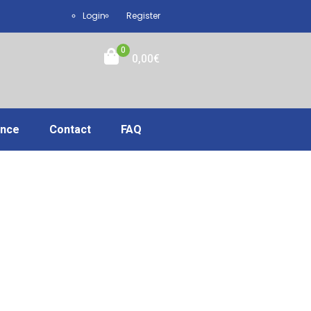
Login
Register
0
0,00
€
ance
Contact
FAQ