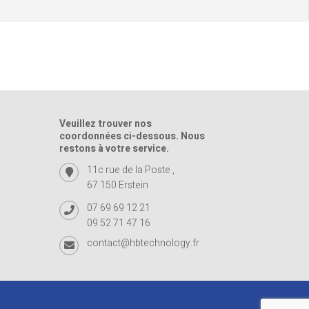
Veuillez trouver nos
coordonnées ci-dessous. Nous
restons à votre service.
11c rue de la Poste ,
67 150 Erstein
07 69 69 12 21
09 52 71 47 16
contact@hbtechnology.fr