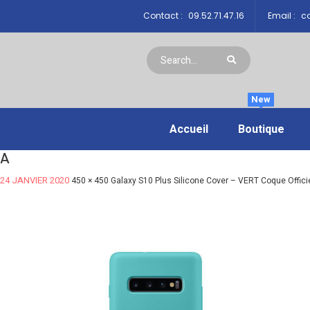
Contact :
09.52.71.47.16
Email :
co
New
Accueil
Boutique
A
24 JANVIER 2020
450 × 450
Galaxy S10 Plus Silicone Cover – VERT Coque Offic