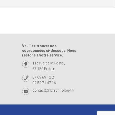
Veuillez trouver nos
coordonnées ci-dessous. Nous
restons à votre service.
11c rue de la Poste ,
67 150 Erstein
07 69 69 12 21
09 52 71 47 16
contact@hbtechnology.fr