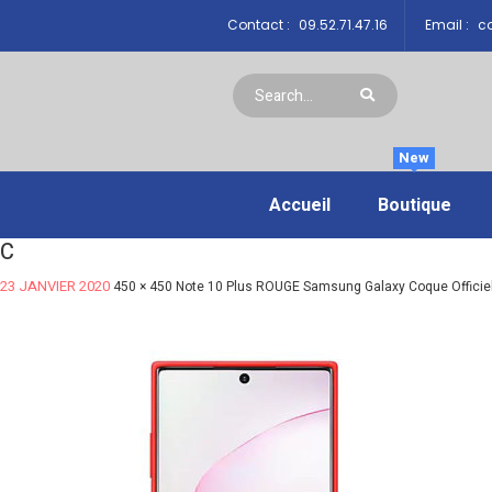
Contact :
09.52.71.47.16
Email :
co
New
Accueil
Boutique
C
23 JANVIER 2020
450 × 450
Note 10 Plus ROUGE Samsung Galaxy Coque Officiel