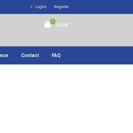
Login
Register
0
0,00
€
ance
Contact
FAQ