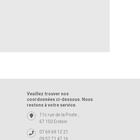
Veuillez trouver nos
coordonnées ci-dessous. Nous
restons à votre service.
11c rue de la Poste ,
67 150 Erstein
07 69 69 12 21
09 52 71 47 16