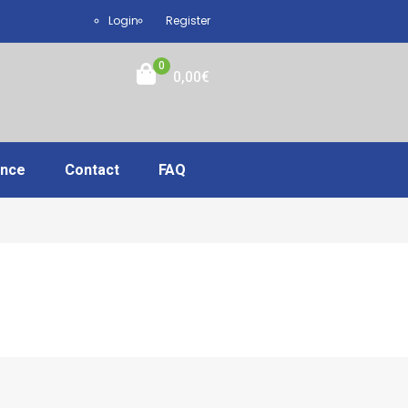
Login
Register
0
0,00
€
ance
Contact
FAQ