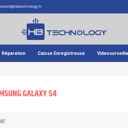
ntact@hbtechnology.fr
Réparation
Caisse Enregistreuse
Videosurveill
AMSUNG GALAXY S4
IAT