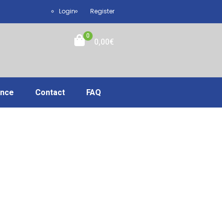
Login
Register
0
0,00
€
ance
Contact
FAQ