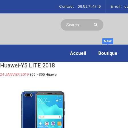
Contact :
09.52.71.47.16
Email :
co
New
Accueil
Boutique
Huawei-Y5 LITE 2018
24 JANVIER 2019
300 × 300
Huawei