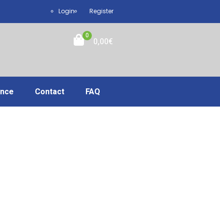
Login
Register
0
0,00
€
ance
Contact
FAQ