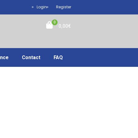
Login
Register
0
0,00
€
ance
Contact
FAQ