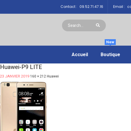
Contact :
09.52.71.47.16
Email :
co
New
Accueil
Boutique
Huawei-P9 LITE
23 JANVIER 2019
160 × 212
Huawei