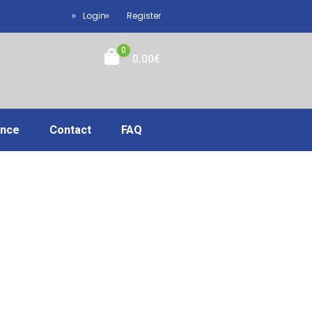
Login
Register
0
0,00
€
ance
Contact
FAQ