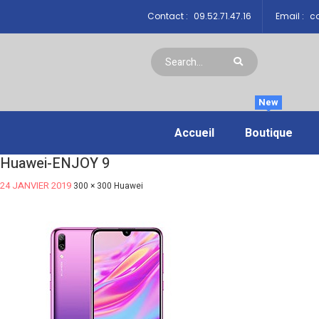
Contact :
09.52.71.47.16
Email :
co
New
Accueil
Boutique
Huawei-ENJOY 9
24 JANVIER 2019
300 × 300
Huawei