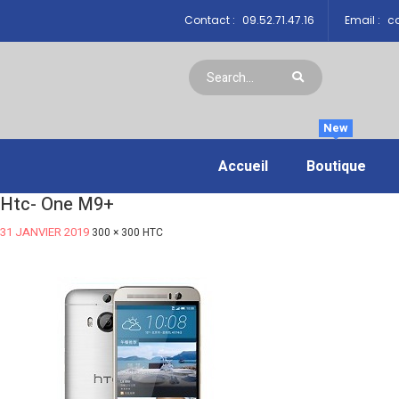
Contact :
09.52.71.47.16
Email :
co
New
Accueil
Boutique
Htc- One M9+
31 JANVIER 2019
300 × 300
HTC