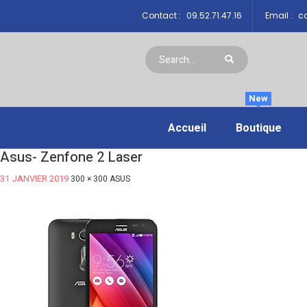
Contact :
09.52.71.47.16
Email :
co
New
Accueil
Boutique
Asus- Zenfone 2 Laser
31 JANVIER 2019
300 × 300
ASUS