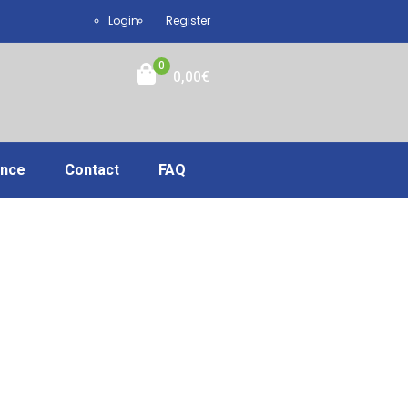
Login
Register
0
0,00
€
ance
Contact
FAQ