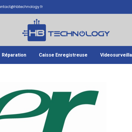
ntact@hbtechnology.fr
Réparation
Caisse Enregistreuse
Videosurveill