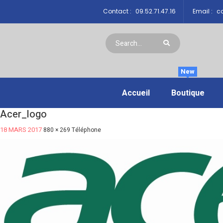
Contact :
09.52.71.47.16
Email :
co
New
Accueil
Boutique
Acer_logo
18 MARS 2017
880 × 269
Téléphone