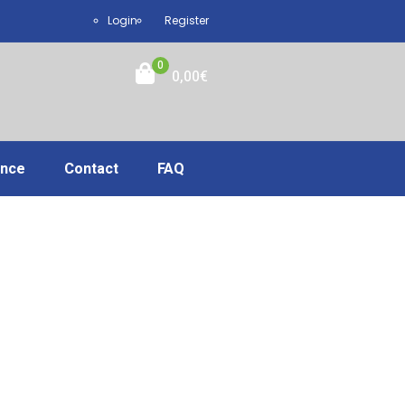
Login
Register
0
0,00
€
ance
Contact
FAQ